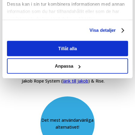
Dessa kan i sin tur kombinera informationen med annan
information som du har tillhandahållit eller som de har
samlat in när du har använt deras tjänster.
Visa detaljer
Högsta kvalitet, prioritet
#1 vid säkerhet.
Tillåt alla
Anpassa
Svenskt vajersystem, testat och godkänt av
Jakob Rope System
(
länk till Jakob
)
& Rise.
Det mest användarvänliga
alternativet!