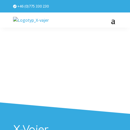
Skip
+46 (0)
775 330 230
to
content
!
X-Vajer