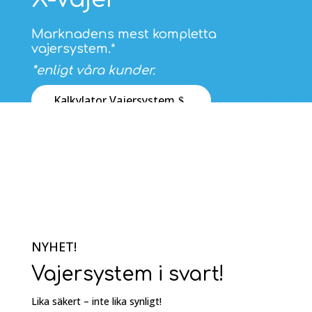
Marknadens mest kompletta
vajersystem.*
*enligt våra kunder.
Kalkylator Vajersystem
NYHET!
Vajersystem i svart!
Lika säkert – inte lika synligt!